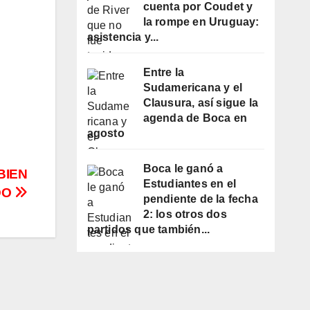
cuenta por Coudet y
la rompe en Uruguay:
asistencia y...
Entre la
Sudamericana y el
Clausura, así sigue la
agenda de Boca en
agosto
Boca le ganó a
BIEN
Estudiantes en el
DO
pendiente de la fecha
2: los otros dos
partidos que también...