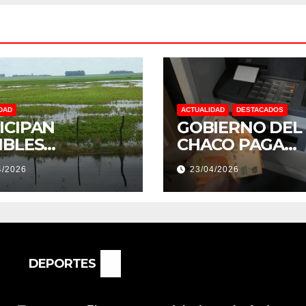
DAD
ACTUALIDAD
DESTACADOS
ICIPAN
GOBIERNO DEL
IBLES
CHACO PAGA
NDACIONES Y
SUELDOS EL 29 
4/2026
23/04/2026
NTOS
DE ABRIL, CON 
REMOS:
2% DE AUMENT
DRÍA SER UN
O MUY
ORTANTE”
DEPORTES