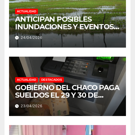
ACTUALIDAD
ANTICIPAN POSIBLES
INUNDACIONES Y EVENTOS
EXTREMOS: “PODRÍA SER UN
24/04/2026
NIÑO MUY IMPORTANTE”
ACTUALIDAD
DESTACADOS
GOBIERNO DEL CHACO PAGA
SUELDOS EL 29 Y 30 DE
ABRIL, CON EL 2% DE
23/04/2026
AUMENTO