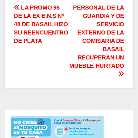
Navegación
LA PROMO 96
PERSONAL DE LA
DE LA EX E.N.S N°
GUARDIA Y DE
de
48 DE BASAIL HIZO
SERVICIO
entradas
SU REENCUENTRO
EXTERNO DE LA
DE PLATA
COMISARIA DE
BASAIL
RECUPERAN UN
MUEBLE HURTADO