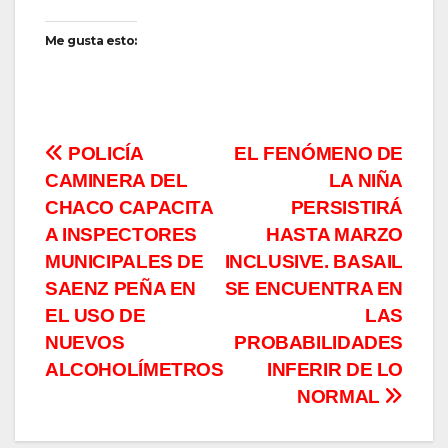
Me gusta esto:
Navegación
POLICÍA
EL FENÓMENO DE
CAMINERA DEL
LA NIÑA
de
CHACO CAPACITA
PERSISTIRÁ
entradas
A INSPECTORES
HASTA MARZO
MUNICIPALES DE
INCLUSIVE. BASAIL
SAENZ PEÑA EN
SE ENCUENTRA EN
EL USO DE
LAS
NUEVOS
PROBABILIDADES
ALCOHOLÍMETROS
INFERIR DE LO
NORMAL