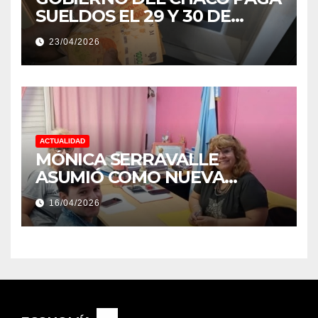
SUELDOS EL 29 Y 30 DE
ABRIL, CON EL 2% DE
23/04/2026
AUMENTO
ACTUALIDAD
MÓNICA SERRAVALLE
ASUMIÓ COMO NUEVA
DIRECTORA DEL E.E.S. N° 82
16/04/2026
«RENÉ FAVALORO» DE
BASAIL.