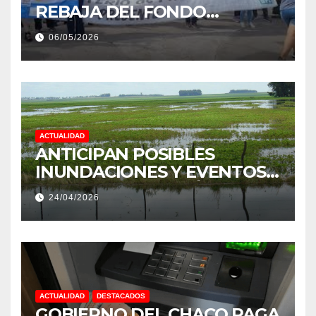
REBAJA DEL FONDO
ESTÍMULO A EMPLEADOS DE
06/05/2026
PRODUCCIÓN DE LA
PROVINCIA DEL CHACO
ACTUALIDAD
ANTICIPAN POSIBLES
INUNDACIONES Y EVENTOS
EXTREMOS: “PODRÍA SER UN
24/04/2026
NIÑO MUY IMPORTANTE”
ACTUALIDAD
DESTACADOS
GOBIERNO DEL CHACO PAGA