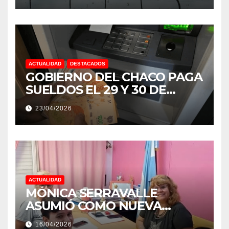
ACTUALIDAD
DESTACADOS
GOBIERNO DEL CHACO PAGA
SUELDOS EL 29 Y 30 DE
ABRIL, CON EL 2% DE
23/04/2026
AUMENTO
ACTUALIDAD
MÓNICA SERRAVALLE
ASUMIÓ COMO NUEVA
DIRECTORA DEL E.E.S. N° 82
16/04/2026