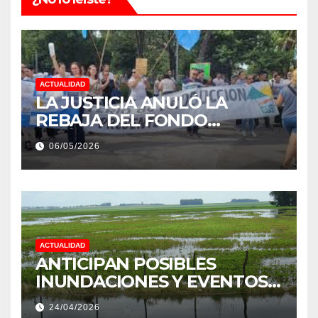
ACTUALIDAD
LA JUSTICIA ANULÓ LA
REBAJA DEL FONDO
ESTÍMULO A EMPLEADOS DE
06/05/2026
PRODUCCIÓN DE LA
PROVINCIA DEL CHACO
ACTUALIDAD
ANTICIPAN POSIBLES
INUNDACIONES Y EVENTOS
EXTREMOS: “PODRÍA SER UN
24/04/2026
NIÑO MUY IMPORTANTE”