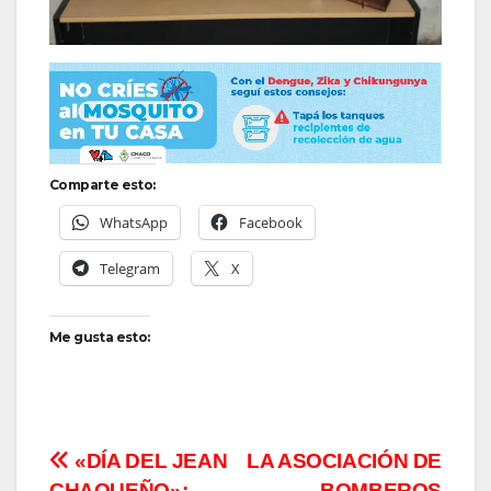
Comparte esto:
WhatsApp
Facebook
Telegram
X
Me gusta esto:
Navegación
«DÍA DEL JEAN
LA ASOCIACIÓN DE
CHAQUEÑO»:
BOMBEROS