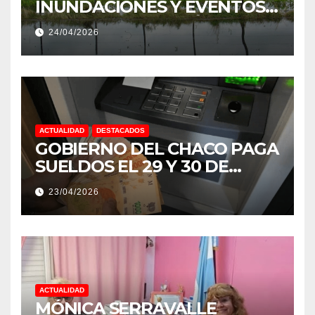
INUNDACIONES Y EVENTOS
EXTREMOS: “PODRÍA SER UN
24/04/2026
NIÑO MUY IMPORTANTE”
ACTUALIDAD
DESTACADOS
GOBIERNO DEL CHACO PAGA
SUELDOS EL 29 Y 30 DE
ABRIL, CON EL 2% DE
23/04/2026
AUMENTO
ACTUALIDAD
MÓNICA SERRAVALLE