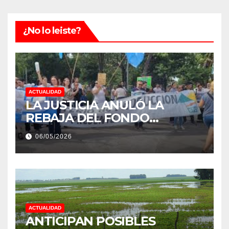
¿No lo leiste?
ACTUALIDAD
LA JUSTICIA ANULÓ LA
REBAJA DEL FONDO
ESTÍMULO A EMPLEADOS DE
06/05/2026
PRODUCCIÓN DE LA
PROVINCIA DEL CHACO
ACTUALIDAD
ANTICIPAN POSIBLES