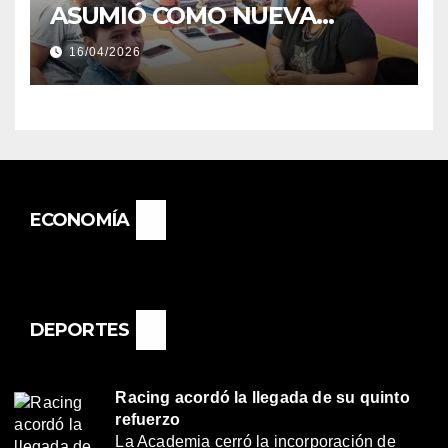
ASUMIÓ COMO NUEVA
DIRECTORA DEL E.E.S. N° 82
16/04/2026
«RENÉ FAVALORO» DE
BASAIL.
ECONOMÍA
DEPORTES
Racing acordó la llegada de su quinto
refuerzo
La Academia cerró la incorporación de