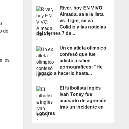
River, hoy EN VIVO:
Almada, sale la lista
vs. Tigre, se va
as
Colidio y las noticias
vo de
del viernes 7 de...
Un ex atleta olímpico
confesó que fue
e los
adicto a sitios
pornográficos: "He
llegado a hacerlo hasta...
El futbolista inglés
Ivan Toney fue
acusado de agresión
tras un incidente en
Londres