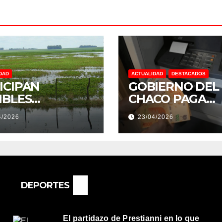
DAD
ACTUALIDAD
DESTACADOS
ICIPAN
GOBIERNO DEL
IBLES
CHACO PAGA
NDACIONES Y
SUELDOS EL 29 
4/2026
23/04/2026
NTOS
DE ABRIL, CON 
REMOS:
2% DE AUMENT
DRÍA SER UN
O MUY
ORTANTE”
DEPORTES
El partidazo de Prestianni en lo que