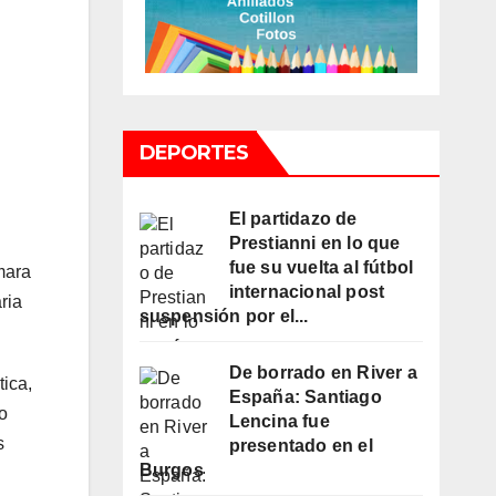
DEPORTES
El partidazo de
Prestianni en lo que
fue su vuelta al fútbol
mara
internacional post
ria
suspensión por el...
De borrado en River a
tica,
España: Santiago
io
Lencina fue
s
presentado en el
Burgos