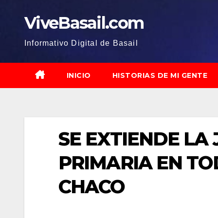
Saltar
ViveBasail.com
al
contenido
Informativo Digital de Basail
INICIO
HISTORIAS DE MI GENTE
SE EXTIENDE LA
PRIMARIA EN TO
CHACO