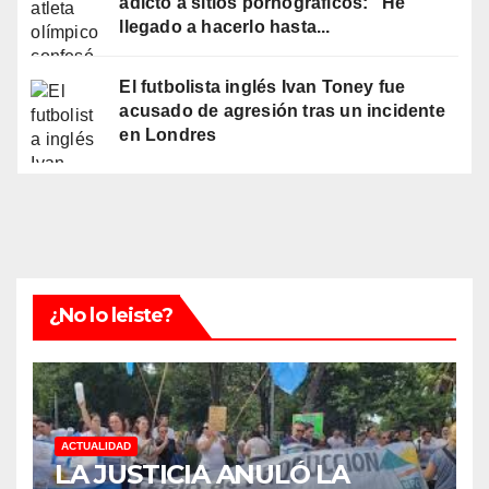
adicto a sitios pornográficos: "He
llegado a hacerlo hasta...
El futbolista inglés Ivan Toney fue
acusado de agresión tras un incidente
en Londres
¿No lo leiste?
ACTUALIDAD
LA JUSTICIA ANULÓ LA