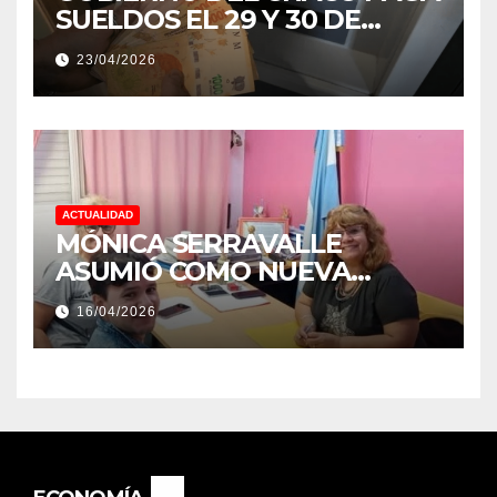
SUELDOS EL 29 Y 30 DE
ABRIL, CON EL 2% DE
23/04/2026
AUMENTO
ACTUALIDAD
MÓNICA SERRAVALLE
ASUMIÓ COMO NUEVA
DIRECTORA DEL E.E.S. N° 82
16/04/2026
«RENÉ FAVALORO» DE
BASAIL.