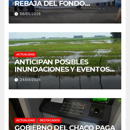
REBAJA DEL FONDO
ESTÍMULO A EMPLEADOS DE
06/05/2026
PRODUCCIÓN DE LA
PROVINCIA DEL CHACO
ACTUALIDAD
ANTICIPAN POSIBLES
INUNDACIONES Y EVENTOS
EXTREMOS: “PODRÍA SER UN
24/04/2026
NIÑO MUY IMPORTANTE”
ACTUALIDAD
DESTACADOS
GOBIERNO DEL CHACO PAGA