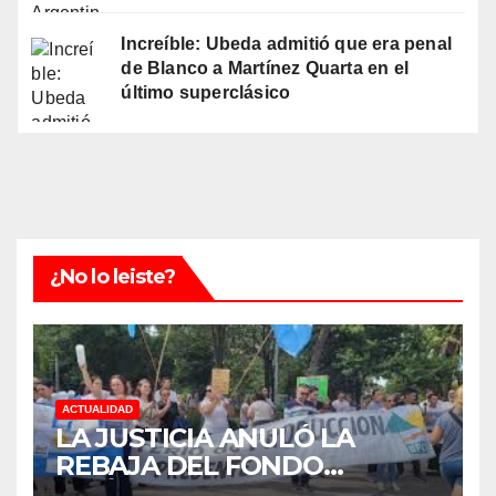
Increíble: Ubeda admitió que era penal
de Blanco a Martínez Quarta en el
último superclásico
¿No lo leiste?
ACTUALIDAD
LA JUSTICIA ANULÓ LA
REBAJA DEL FONDO
ESTÍMULO A EMPLEADOS DE