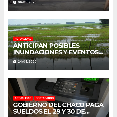
06/05/2026
PRODUCCIÓN DE LA
PROVINCIA DEL CHACO
ACTUALIDAD
ANTICIPAN POSIBLES
INUNDACIONES Y EVENTOS
EXTREMOS: “PODRÍA SER UN
24/04/2026
NIÑO MUY IMPORTANTE”
ACTUALIDAD
DESTACADOS
GOBIERNO DEL CHACO PAGA
SUELDOS EL 29 Y 30 DE