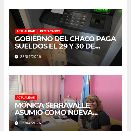
ACTUALIDAD
DESTACADOS
GOBIERNO DEL CHACO PAGA
SUELDOS EL 29 Y 30 DE
ABRIL, CON EL 2% DE
23/04/2026
AUMENTO
ACTUALIDAD
MÓNICA SERRAVALLE
ASUMIÓ COMO NUEVA
DIRECTORA DEL E.E.S. N° 82
16/04/2026
«RENÉ FAVALORO» DE