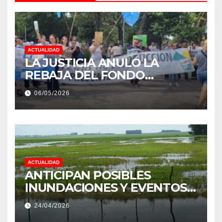
ACTUALIDAD
LA JUSTICIA ANULÓ LA
REBAJA DEL FONDO
ESTÍMULO A EMPLEADOS DE
06/05/2026
PRODUCCIÓN DE LA
PROVINCIA DEL CHACO
ACTUALIDAD
ANTICIPAN POSIBLES
INUNDACIONES Y EVENTOS
EXTREMOS: “PODRÍA SER UN
24/04/2026
NIÑO MUY IMPORTANTE”