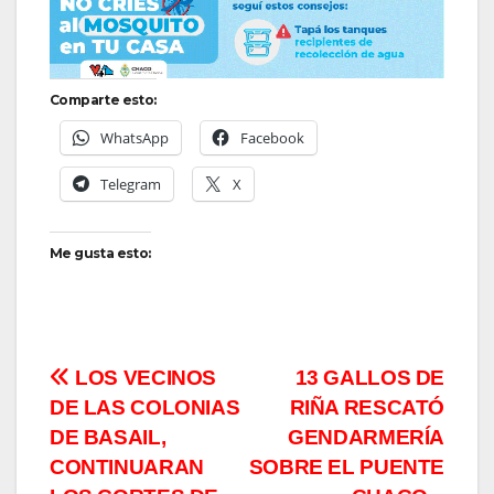
Comparte esto:
WhatsApp
Facebook
Telegram
X
Me gusta esto:
Navegación
LOS VECINOS
13 GALLOS DE
DE LAS COLONIAS
RIÑA RESCATÓ
de
DE BASAIL,
GENDARMERÍA
entradas
CONTINUARAN
SOBRE EL PUENTE