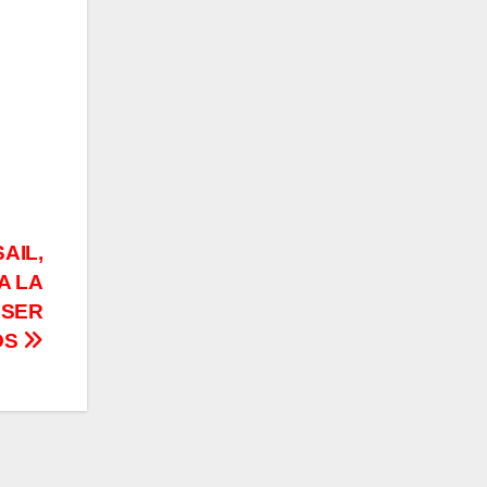
AIL,
A LA
 SER
OS