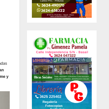
jadas
ran
rme y