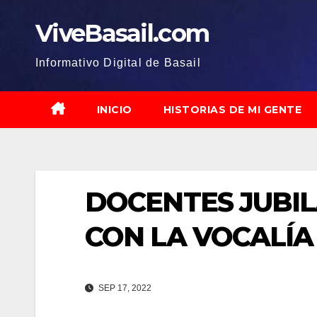
Saltar
ViveBasail.com
al
contenido
Informativo Digital de Basail
INICIO
HISTORIAS DE MI GENTE
DOCENTES JUBI
CON LA VOCALÍA 
SEP 17, 2022