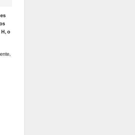
 es
mos
 H, o
ente,