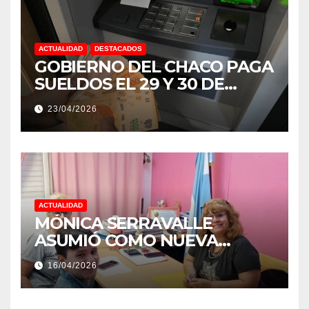
ACTUALIDAD
DESTACADOS
GOBIERNO DEL CHACO PAGA
SUELDOS EL 29 Y 30 DE
ABRIL, CON EL 2% DE
23/04/2026
AUMENTO
ACTUALIDAD
MÓNICA SERRAVALLE
ASUMIÓ COMO NUEVA
DIRECTORA DEL E.E.S. N° 82
16/04/2026
«RENÉ FAVALORO» DE
BASAIL.