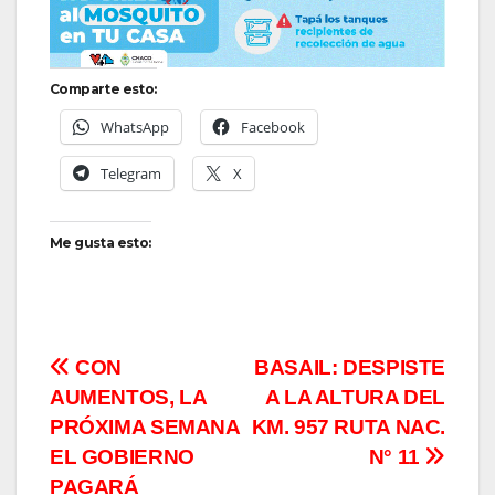
Comparte esto:
WhatsApp
Facebook
Telegram
X
Me gusta esto:
Navegación
CON
BASAIL: DESPISTE
AUMENTOS, LA
A LA ALTURA DEL
de
PRÓXIMA SEMANA
KM. 957 RUTA NAC.
entradas
EL GOBIERNO
N° 11
PAGARÁ