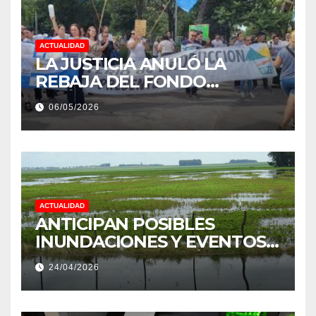
ACTUALIDAD
LA JUSTICIA ANULÓ LA
REBAJA DEL FONDO
ESTÍMULO A EMPLEADOS DE
06/05/2026
PRODUCCIÓN DE LA
PROVINCIA DEL CHACO
ACTUALIDAD
ANTICIPAN POSIBLES
INUNDACIONES Y EVENTOS
EXTREMOS: “PODRÍA SER UN
24/04/2026
NIÑO MUY IMPORTANTE”