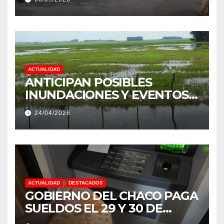
PRODUCCIÓN DE LA
PROVINCIA DEL CHACO
ACTUALIDAD
ANTICIPAN POSIBLES
INUNDACIONES Y EVENTOS
EXTREMOS: “PODRÍA SER UN
24/04/2026
NIÑO MUY IMPORTANTE”
ACTUALIDAD
DESTACADOS
GOBIERNO DEL CHACO PAGA
SUELDOS EL 29 Y 30 DE
ABRIL, CON EL 2% DE