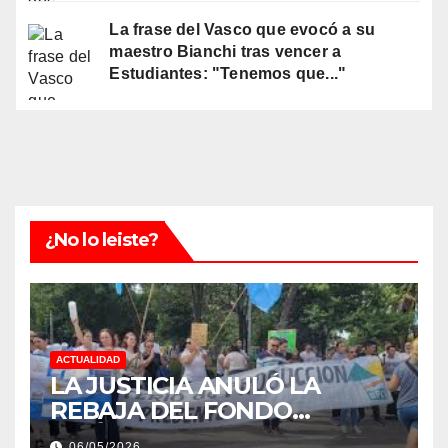
La frase del Vasco que evocó a su
maestro Bianchi tras vencer a
Estudiantes: "Tenemos que..."
¿No lo leiste?
ACTUALIDAD
LA JUSTICIA ANULÓ LA
REBAJA DEL FONDO
ESTÍMULO A EMPLEADOS DE
06/05/2026