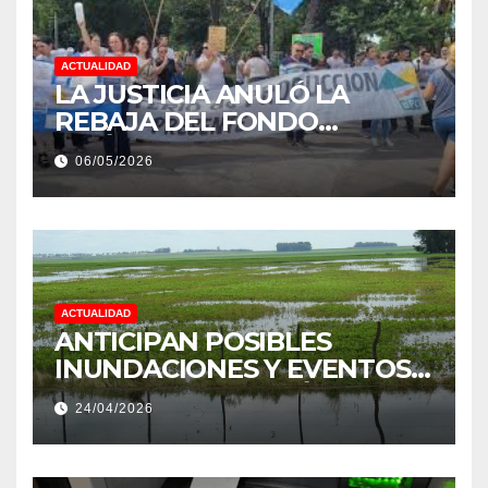
ACTUALIDAD
LA JUSTICIA ANULÓ LA
REBAJA DEL FONDO
ESTÍMULO A EMPLEADOS DE
06/05/2026
PRODUCCIÓN DE LA
PROVINCIA DEL CHACO
ACTUALIDAD
ANTICIPAN POSIBLES
INUNDACIONES Y EVENTOS
EXTREMOS: “PODRÍA SER UN
24/04/2026
NIÑO MUY IMPORTANTE”