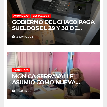
ACTUALIDAD
DESTACADOS
GOBIERNO DEL CHACO PAGA
SUELDOS EL 29 Y 30 DE
ABRIL, CON EL 2% DE
23/04/2026
AUMENTO
ACTUALIDAD
MÓNICA SERRAVALLE
ASUMIÓ COMO NUEVA
DIRECTORA DEL E.E.S. N° 82
16/04/2026
«RENÉ FAVALORO» DE
BASAIL.