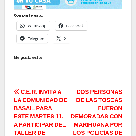
Comparte esto:
WhatsApp
Facebook
Telegram
X
Me gusta esto:
Navegación
C.E.R. INVITA A
DOS PERSONAS
LA COMUNIDAD DE
DE LAS TOSCAS
de
BASAIL PARA
FUERON
entradas
ESTE MARTES 11,
DEMORADAS CON
A PARTICIPAR DEL
MARIHUANA POR
TALLER DE
LOS POLICÍAS DE