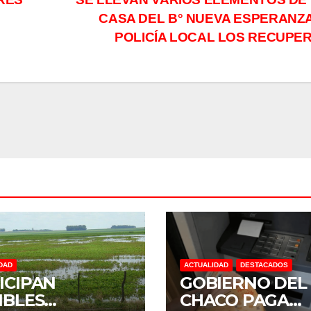
CASA DEL B° NUEVA ESPERANZA
POLICÍA LOCAL LOS RECUPE
DAD
ACTUALIDAD
DESTACADOS
ICIPAN
GOBIERNO DEL
IBLES
CHACO PAGA