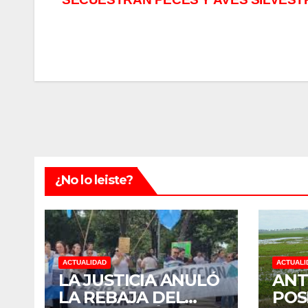
de
entradas
¿No lo leiste?
ACTUALIDAD
ACTUALI
LA JUSTICIA ANULÓ
ANT
LA REBAJA DEL
POS