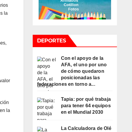
rios
s la
DEPORTES
mes,
Con el apoyo de la
AFA, el uno por uno
de cómo quedaron
posicionadas las
valor
federaciones en torno a...
Tapia: por qué trabaja
ación
para tener 64 equipos
en la
en el Mundial 2030
La Calculadora de Olé