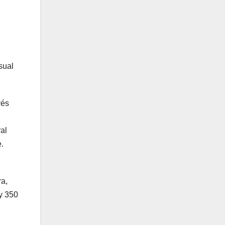
sual
vés
al
e.
ra,
 y 350