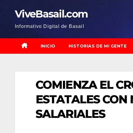
Saltar
ViveBasail.com
al
contenido
Informativo Digital de Basail
INICIO
HISTORIAS DE MI GENTE
COMIENZA EL C
ESTATALES CON
SALARIALES