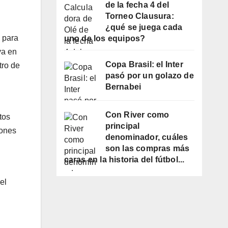
de la fecha 4 del
Torneo Clausura:
¿qué se juega cada
 para
uno de los equipos?
va en
Copa Brasil: el Inter
tro de
pasó por un golazo de
Bernabei
Con River como
tos
principal
lones
denominador, cuáles
son las compras más
caras en la historia del fútbol...
el