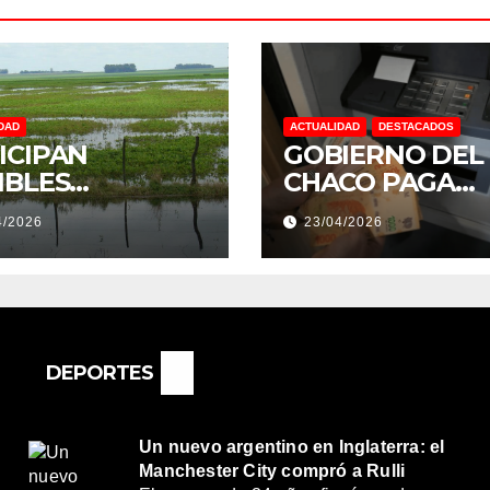
DAD
ACTUALIDAD
DESTACADOS
ICIPAN
GOBIERNO DEL
IBLES
CHACO PAGA
NDACIONES Y
SUELDOS EL 29 
4/2026
23/04/2026
NTOS
DE ABRIL, CON 
REMOS:
2% DE AUMENT
DRÍA SER UN
O MUY
ORTANTE”
DEPORTES
Un nuevo argentino en Inglaterra: el
Manchester City compró a Rulli