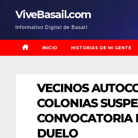
Saltar
ViveBasail.com
al
contenido
Informativo Digital de Basail
INICIO
HISTORIAS DE MI GENTE
VECINOS AUTOC
COLONIAS SUSP
CONVOCATORIA 
DUELO