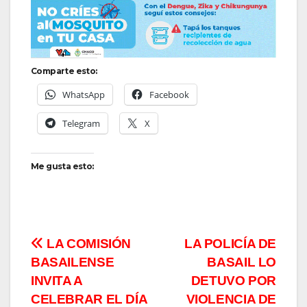
Comparte esto:
WhatsApp
Facebook
Telegram
X
Me gusta esto:
Navegación
LA COMISIÓN
LA POLICÍA DE
BASAILENSE
BASAIL LO
de
INVITA A
DETUVO POR
entradas
CELEBRAR EL DÍA
VIOLENCIA DE