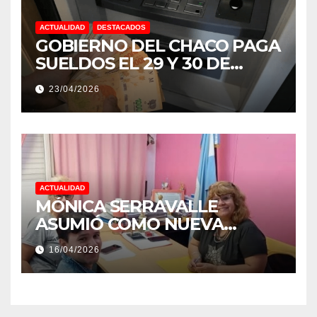
ACTUALIDAD
DESTACADOS
GOBIERNO DEL CHACO PAGA
SUELDOS EL 29 Y 30 DE
ABRIL, CON EL 2% DE
23/04/2026
AUMENTO
ACTUALIDAD
MÓNICA SERRAVALLE
ASUMIÓ COMO NUEVA
DIRECTORA DEL E.E.S. N° 82
16/04/2026
«RENÉ FAVALORO» DE
BASAIL.