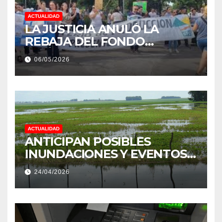
ACTUALIDAD
LA JUSTICIA ANULÓ LA
REBAJA DEL FONDO
ESTÍMULO A EMPLEADOS DE
06/05/2026
PRODUCCIÓN DE LA
PROVINCIA DEL CHACO
ACTUALIDAD
ANTICIPAN POSIBLES
INUNDACIONES Y EVENTOS
EXTREMOS: “PODRÍA SER UN
24/04/2026
NIÑO MUY IMPORTANTE”