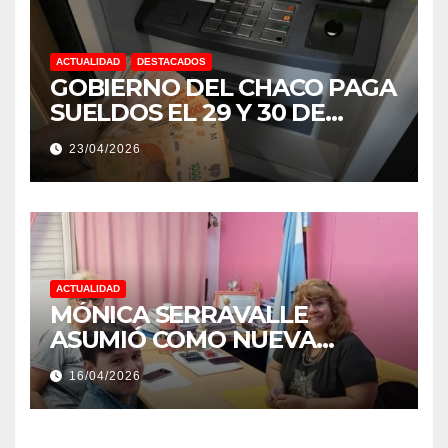
ACTUALIDAD
DESTACADOS
GOBIERNO DEL CHACO PAGA
SUELDOS EL 29 Y 30 DE
ABRIL, CON EL 2% DE
23/04/2026
AUMENTO
ACTUALIDAD
MÓNICA SERRAVALLE
ASUMIÓ COMO NUEVA
DIRECTORA DEL E.E.S. N° 82
16/04/2026
«RENÉ FAVALORO» DE
BASAIL.