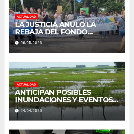
ACTUALIDAD
LA JUSTICIA ANULÓ LA
REBAJA DEL FONDO
ESTÍMULO A EMPLEADOS DE
06/05/2026
PRODUCCIÓN DE LA
PROVINCIA DEL CHACO
ACTUALIDAD
ANTICIPAN POSIBLES
INUNDACIONES Y EVENTOS
EXTREMOS: “PODRÍA SER UN
24/04/2026
NIÑO MUY IMPORTANTE”