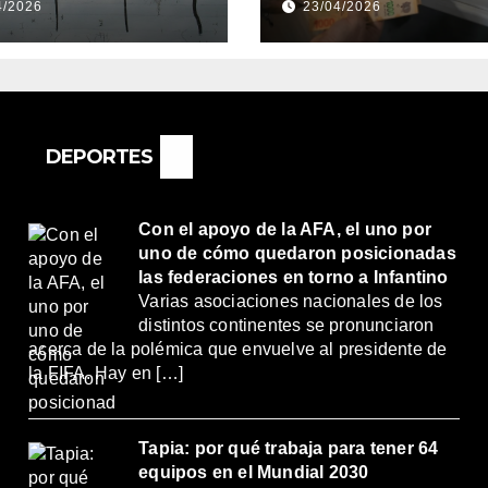
4/2026
23/04/2026
NTOS
DE ABRIL, CON 
REMOS:
2% DE AUMENT
DRÍA SER UN
O MUY
ORTANTE”
DEPORTES
Con el apoyo de la AFA, el uno por
uno de cómo quedaron posicionadas
las federaciones en torno a Infantino
Varias asociaciones nacionales de los
distintos continentes se pronunciaron
acerca de la polémica que envuelve al presidente de
la FIFA. Hay en […]
Tapia: por qué trabaja para tener 64
equipos en el Mundial 2030