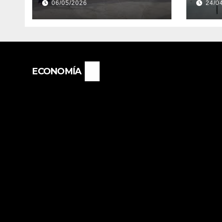
06/05/2026
24/0
EMPLEADOS DE
EVE
PRODUCCIÓN DE LA
EXT
PROVINCIA DEL
“PO
CHACO
NIÑ
IMP
ECONOMÍA