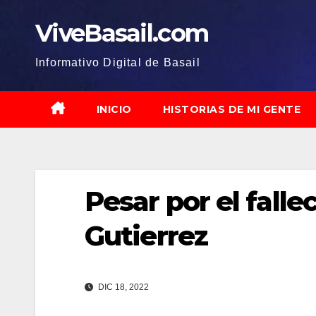
Saltar
ViveBasail.com
al
contenido
Informativo Digital de Basail
INICIO
HISTORIAS DE MI GENTE
Pesar por el fall
Gutierrez
DIC 18, 2022