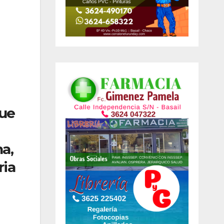
que
a,
ria