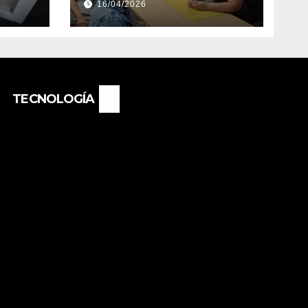
16/04/2026
EL
NUEVA DIRECTORA
O
DEL E.E.S. N° 82
«RENÉ FAVALORO»
DE BASAIL.
TECNOLOGÍA