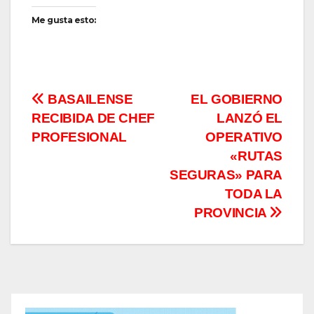
Me gusta esto:
Navegación
BASAILENSE
EL GOBIERNO
RECIBIDA DE CHEF
LANZÓ EL
de
PROFESIONAL
OPERATIVO
entradas
«RUTAS
SEGURAS» PARA
TODA LA
PROVINCIA