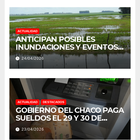
ACTUALIDAD
ANTICIPAN POSIBLES
INUNDACIONES Y EVENTOS
EXTREMOS: “PODRÍA SER UN
24/04/2026
NIÑO MUY IMPORTANTE”
ACTUALIDAD
DESTACADOS
GOBIERNO DEL CHACO PAGA
SUELDOS EL 29 Y 30 DE
ABRIL, CON EL 2% DE
23/04/2026
AUMENTO