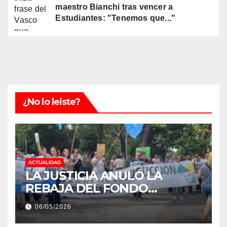
maestro Bianchi tras vencer a
Estudiantes: "Tenemos que..."
¿No lo leiste?
ACTUALIDAD
LA JUSTICIA ANULÓ LA
REBAJA DEL FONDO
ESTÍMULO A EMPLEADOS DE
06/05/2026
PRODUCCIÓN DE LA
PROVINCIA DEL CHACO