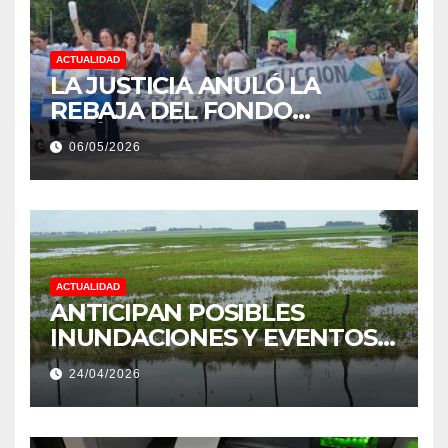
ACTUALIDAD
LA JUSTICIA ANULÓ LA
REBAJA DEL FONDO
ESTÍMULO A EMPLEADOS DE
06/05/2026
PRODUCCIÓN DE LA
PROVINCIA DEL CHACO
ACTUALIDAD
ANTICIPAN POSIBLES
INUNDACIONES Y EVENTOS
EXTREMOS: “PODRÍA SER UN
24/04/2026
NIÑO MUY IMPORTANTE”