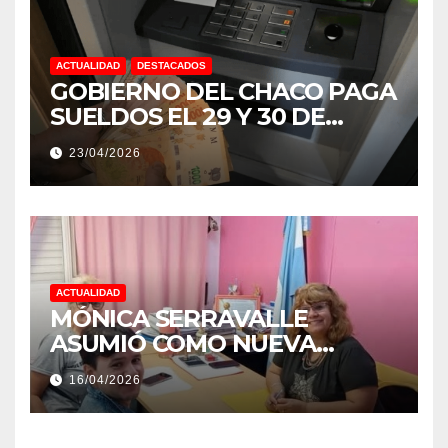
ACTUALIDAD
DESTACADOS
GOBIERNO DEL CHACO PAGA
SUELDOS EL 29 Y 30 DE
ABRIL, CON EL 2% DE
23/04/2026
AUMENTO
ACTUALIDAD
MÓNICA SERRAVALLE
ASUMIÓ COMO NUEVA
DIRECTORA DEL E.E.S. N° 82
16/04/2026
«RENÉ FAVALORO» DE
BASAIL.