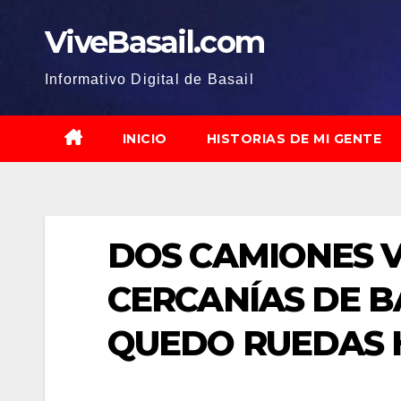
Saltar
ViveBasail.com
al
contenido
Informativo Digital de Basail
INICIO
HISTORIAS DE MI GENTE
DOS CAMIONES 
CERCANÍAS DE B
QUEDO RUEDAS 