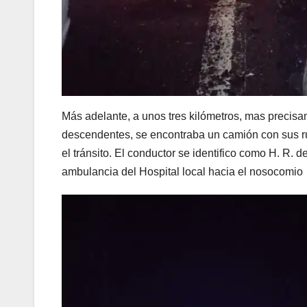
Más adelante, a unos tres kilómetros, mas precis
descendentes, se encontraba un camión con sus ru
el tránsito. El conductor se identifico como H. R. 
ambulancia del Hospital local hacia el nosocomio 