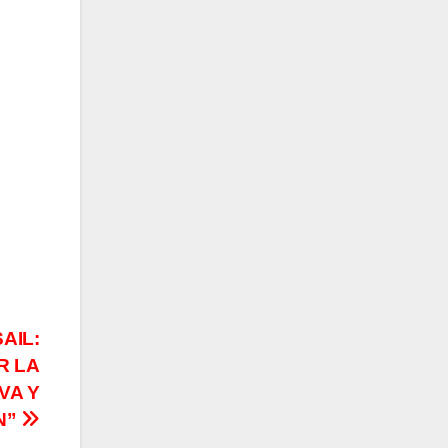
AIL:
R LA
VA Y
N”