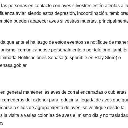
las personas en contacto con aves silvestres estén atentas a l
nfluenza aviar, siendo estos depresión, incoordinación, temblore
También pueden aparecer aves silvestres muertas, principalment
nda que ante el hallazgo de estos eventos se notifique de mane
organismo, comunicándose personalmente o por teléfono; tambié
nominada Notificaciones Senasa (disponible en Play Store) o
senasa.gob.ar
en general mantener las aves de corral encerradas o cubiertas
y comederos del exterior para reducir la llegada de aves que qu
rcarse a sitios de agrupamiento de aves, se verifique desde la
la visita a varias colonias de aves el mismo día y no trasladar
es.