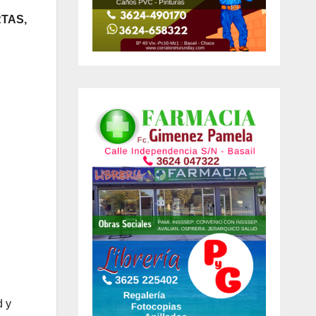
TAS,
d y