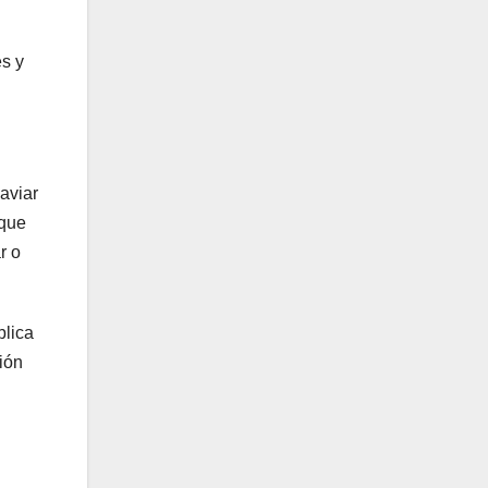
es y
aviar
 que
r o
blica
ción