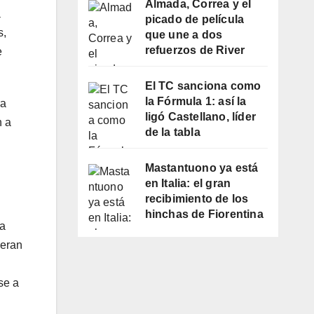
Almada, Correa y el
a
picado de película
s,
que une a dos
refuerzos de River
e
El TC sanciona como
la Fórmula 1: así la
ra
ligó Castellano, líder
n a
de la tabla
Mastantuono ya está
en Italia: el gran
recibimiento de los
hinchas de Fiorentina
 a
ieran
se a