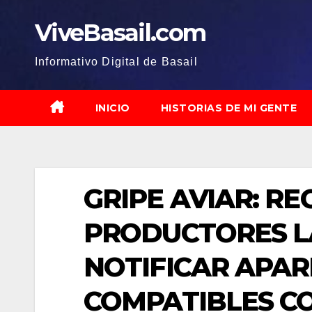
Saltar
ViveBasail.com
al
contenido
Informativo Digital de Basail
INICIO
HISTORIAS DE MI GENTE
GRIPE AVIAR: R
PRODUCTORES L
NOTIFICAR APAR
COMPATIBLES C