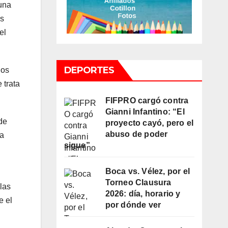
 una
os
el
DEPORTES
los
 trata
FIFPRO cargó contra
Gianni Infantino: “El
de
proyecto cayó, pero el
abuso de poder
ra
sigue”
Boca vs. Vélez, por el
Torneo Clausura
las
2026: día, horario y
e el
por dónde ver