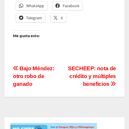
WhatsApp
Facebook
Telegram
X
Me gusta esto:
Navegación
Bajo Méndez:
SECHEEP: nota de
otro robo de
crédito y múltiples
de
ganado
beneficios
entradas