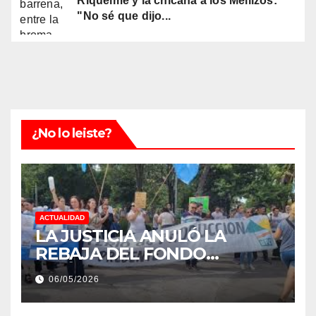
Riquelme y la chicana a los Mellizos:
"No sé que dijo...
¿No lo leiste?
ACTUALIDAD
LA JUSTICIA ANULÓ LA
REBAJA DEL FONDO
ESTÍMULO A EMPLEADOS DE
06/05/2026
PRODUCCIÓN DE LA
PROVINCIA DEL CHACO