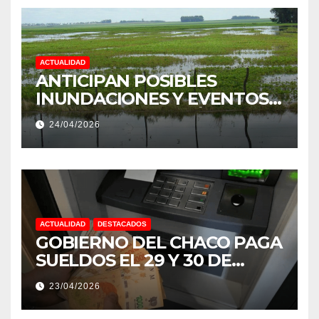
ACTUALIDAD
ANTICIPAN POSIBLES
INUNDACIONES Y EVENTOS
EXTREMOS: “PODRÍA SER UN
24/04/2026
NIÑO MUY IMPORTANTE”
ACTUALIDAD
DESTACADOS
GOBIERNO DEL CHACO PAGA
SUELDOS EL 29 Y 30 DE
ABRIL, CON EL 2% DE
23/04/2026
AUMENTO