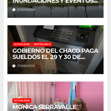
INUNDACIONES Y EVENTOS
EXTREMOS: “PODRÍA SER UN
24/04/2026
NIÑO MUY IMPORTANTE”
ACTUALIDAD
DESTACADOS
GOBIERNO DEL CHACO PAGA
SUELDOS EL 29 Y 30 DE
ABRIL, CON EL 2% DE
23/04/2026
AUMENTO
ACTUALIDAD
MÓNICA SERRAVALLE