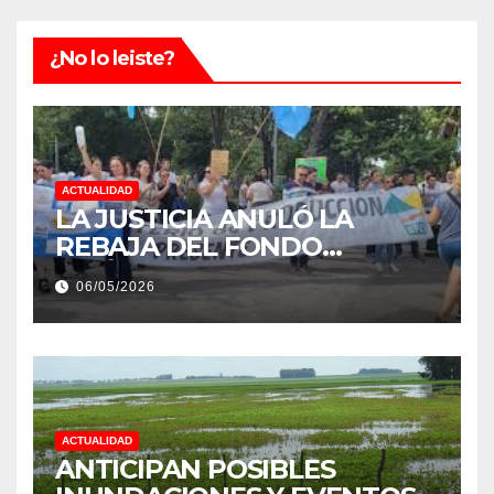
¿No lo leiste?
ACTUALIDAD
LA JUSTICIA ANULÓ LA
REBAJA DEL FONDO
ESTÍMULO A EMPLEADOS DE
06/05/2026
PRODUCCIÓN DE LA
PROVINCIA DEL CHACO
ACTUALIDAD
ANTICIPAN POSIBLES