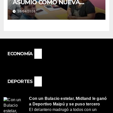
ASUMIÓ COMO NUEVA
DIRECTORA DEL E.E.S. N° 82
16/04/2026
«RENÉ FAVALORO» DE
BASAIL.
ECONOMÍA
DEPORTES
Con un Bulacio estelar, Midland le ganó
a Deportivo Maipú y se puso tercero
El delantero madrugó a todos con un