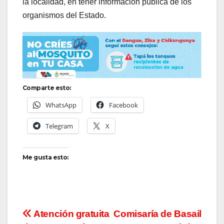
la localidad, en tener información pública de los
organismos del Estado.
Comparte esto:
WhatsApp
Facebook
Telegram
X
Me gusta esto:
Navegación
Atención gratuita
Comisaría de Basail