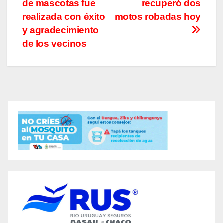
de mascotas fue
recuperó dos
de
realizada con éxito
motos robadas hoy
entradas
y agradecimiento
de los vecinos