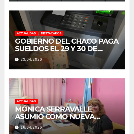
ACTUALIDAD
DESTACADOS
GOBIERNO DEL CHACO PAGA
SUELDOS EL 29 Y 30 DE
ABRIL, CON EL 2% DE
23/04/2026
AUMENTO
ACTUALIDAD
MÓNICA SERRAVALLE
ASUMIÓ COMO NUEVA
DIRECTORA DEL E.E.S. N° 82
16/04/2026
«RENÉ FAVALORO» DE