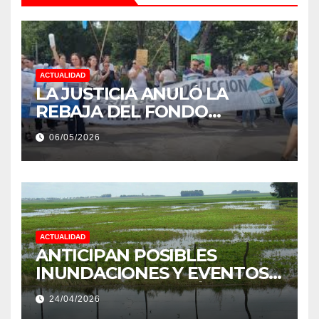
ACTUALIDAD
LA JUSTICIA ANULÓ LA
REBAJA DEL FONDO
ESTÍMULO A EMPLEADOS DE
06/05/2026
PRODUCCIÓN DE LA
PROVINCIA DEL CHACO
ACTUALIDAD
ANTICIPAN POSIBLES
INUNDACIONES Y EVENTOS
EXTREMOS: “PODRÍA SER UN
24/04/2026
NIÑO MUY IMPORTANTE”