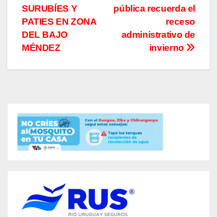
SURUBÍES Y
pública recuerda el
de
PATIES EN ZONA
receso
entradas
DEL BAJO
administrativo de
MÉNDEZ
invierno