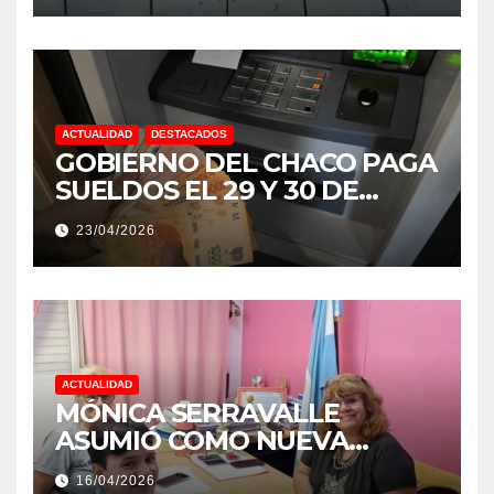
ACTUALIDAD
DESTACADOS
GOBIERNO DEL CHACO PAGA
SUELDOS EL 29 Y 30 DE
ABRIL, CON EL 2% DE
23/04/2026
AUMENTO
ACTUALIDAD
MÓNICA SERRAVALLE
ASUMIÓ COMO NUEVA
DIRECTORA DEL E.E.S. N° 82
16/04/2026