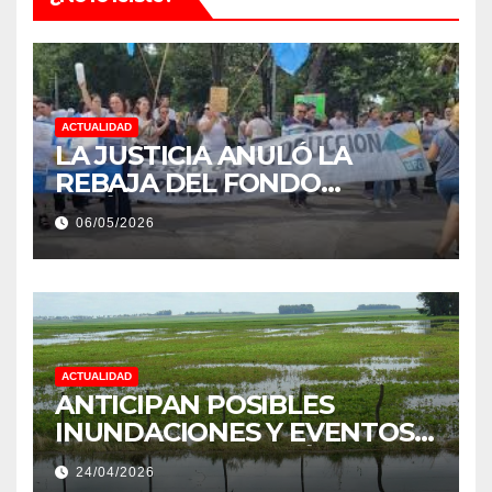
ACTUALIDAD
LA JUSTICIA ANULÓ LA
REBAJA DEL FONDO
ESTÍMULO A EMPLEADOS DE
06/05/2026
PRODUCCIÓN DE LA
PROVINCIA DEL CHACO
ACTUALIDAD
ANTICIPAN POSIBLES
INUNDACIONES Y EVENTOS
EXTREMOS: “PODRÍA SER UN
24/04/2026
NIÑO MUY IMPORTANTE”