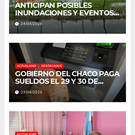
ANTICIPAN POSIBLES
INUNDACIONES Y EVENTOS
EXTREMOS: “PODRÍA SER UN
24/04/2026
NIÑO MUY IMPORTANTE”
ACTUALIDAD
DESTACADOS
GOBIERNO DEL CHACO PAGA
SUELDOS EL 29 Y 30 DE
ABRIL, CON EL 2% DE
23/04/2026
AUMENTO
ACTUALIDAD