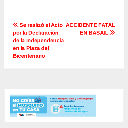
Navegación
Se realizó el Acto
ACCIDENTE FATAL
por la Declaración
EN BASAIL
de
de la Independencia
entradas
en la Plaza del
Bicentenario