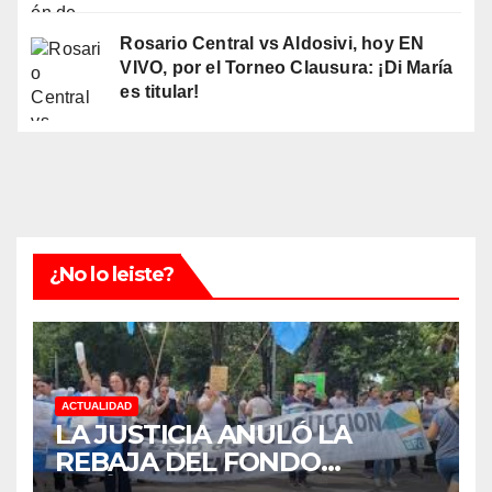
Rosario Central vs Aldosivi, hoy EN
VIVO, por el Torneo Clausura: ¡Di María
es titular!
¿No lo leiste?
ACTUALIDAD
LA JUSTICIA ANULÓ LA
REBAJA DEL FONDO
ESTÍMULO A EMPLEADOS DE