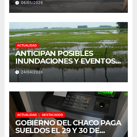
06/05/2026
PRODUCCIÓN DE LA
PROVINCIA DEL CHACO
ACTUALIDAD
ANTICIPAN POSIBLES
INUNDACIONES Y EVENTOS
EXTREMOS: “PODRÍA SER UN
24/04/2026
NIÑO MUY IMPORTANTE”
ACTUALIDAD
DESTACADOS
GOBIERNO DEL CHACO PAGA
SUELDOS EL 29 Y 30 DE