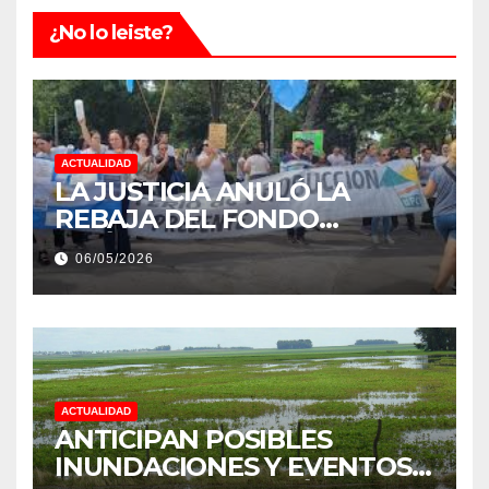
¿No lo leiste?
ACTUALIDAD
LA JUSTICIA ANULÓ LA
REBAJA DEL FONDO
ESTÍMULO A EMPLEADOS DE
06/05/2026
PRODUCCIÓN DE LA
PROVINCIA DEL CHACO
ACTUALIDAD
ANTICIPAN POSIBLES
INUNDACIONES Y EVENTOS