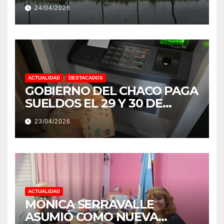
EXTREMOS: “PODRÍA SER UN
24/04/2026
NIÑO MUY IMPORTANTE”
ACTUALIDAD
DESTACADOS
GOBIERNO DEL CHACO PAGA
SUELDOS EL 29 Y 30 DE
ABRIL, CON EL 2% DE
23/04/2026
AUMENTO
ACTUALIDAD
MÓNICA SERRAVALLE
ASUMIÓ COMO NUEVA