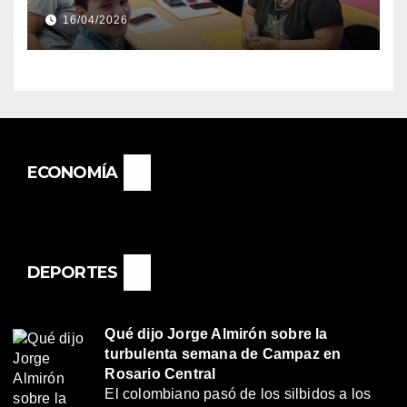
DIRECTORA DEL E.E.S. N° 82
16/04/2026
«RENÉ FAVALORO» DE
BASAIL.
ECONOMÍA
DEPORTES
Qué dijo Jorge Almirón sobre la
turbulenta semana de Campaz en
Rosario Central
El colombiano pasó de los silbidos a los