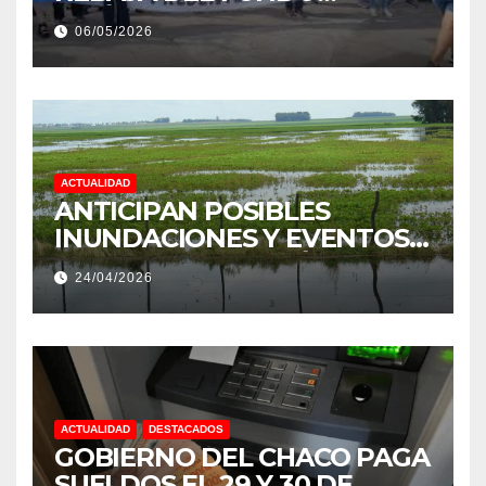
ESTÍMULO A EMPLEADOS DE
06/05/2026
PRODUCCIÓN DE LA
PROVINCIA DEL CHACO
ACTUALIDAD
ANTICIPAN POSIBLES
INUNDACIONES Y EVENTOS
EXTREMOS: “PODRÍA SER UN
24/04/2026
NIÑO MUY IMPORTANTE”
ACTUALIDAD
DESTACADOS
GOBIERNO DEL CHACO PAGA
SUELDOS EL 29 Y 30 DE