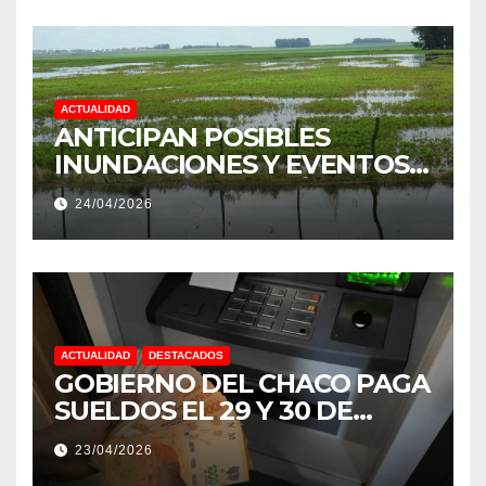
ACTUALIDAD
ANTICIPAN POSIBLES
INUNDACIONES Y EVENTOS
EXTREMOS: “PODRÍA SER UN
24/04/2026
NIÑO MUY IMPORTANTE”
ACTUALIDAD
DESTACADOS
GOBIERNO DEL CHACO PAGA
SUELDOS EL 29 Y 30 DE
ABRIL, CON EL 2% DE
23/04/2026
AUMENTO