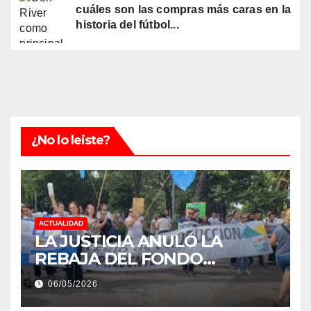
cuáles son las compras más caras en la
historia del fútbol...
¿No lo leiste?
ACTUALIDAD
LA JUSTICIA ANULÓ LA
REBAJA DEL FONDO
ESTÍMULO A EMPLEADOS DE
06/05/2026
PRODUCCIÓN DE LA
PROVINCIA DEL CHACO