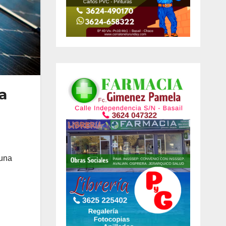
a
 una