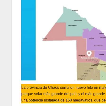
La provincia de Chaco suma un nuevo hito en mate
parque solar más grande del país y el más grande 
una potencia instalada de 150 megavatios, que bene