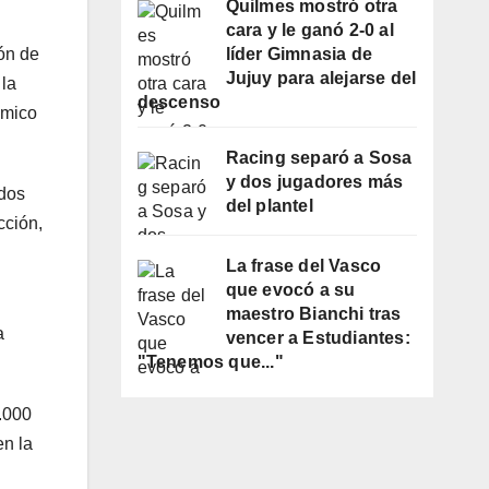
Quilmes mostró otra
cara y le ganó 2-0 al
ión de
líder Gimnasia de
Jujuy para alejarse del
 la
descenso
ómico
Racing separó a Sosa
y dos jugadores más
ados
del plantel
cción,
La frase del Vasco
que evocó a su
maestro Bianchi tras
a
vencer a Estudiantes:
"Tenemos que..."
0.000
en la