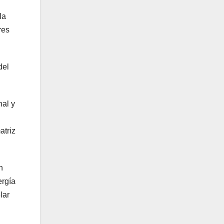
la
res
del
nal y
atriz
n
ergía
lar