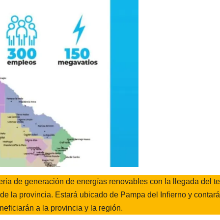
ria de generación de energías renovables con la llegada del te
de la provincia. Estará ubicado de Pampa del Infierno y contar
ficiarán a la provincia y la región.