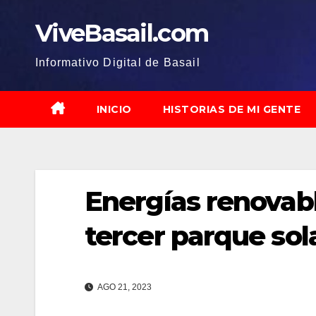
Saltar
ViveBasail.com
al
contenido
Informativo Digital de Basail
INICIO
HISTORIAS DE MI GENTE
Energías renovabl
tercer parque sol
AGO 21, 2023