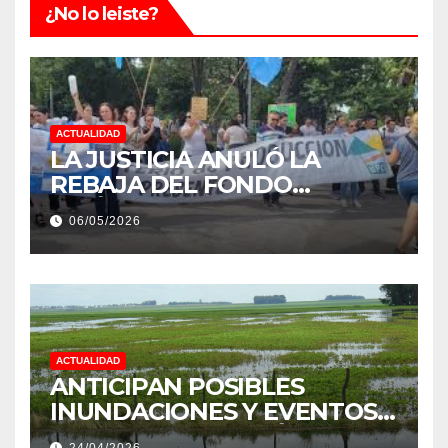
¿No lo leiste?
ACTUALIDAD
LA JUSTICIA ANULÓ LA
REBAJA DEL FONDO
ESTÍMULO A EMPLEADOS DE
06/05/2026
PRODUCCIÓN DE LA
PROVINCIA DEL CHACO
ACTUALIDAD
ANTICIPAN POSIBLES
INUNDACIONES Y EVENTOS
EXTREMOS: “PODRÍA SER UN
24/04/2026