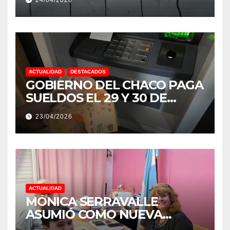
NIÑO MUY IMPORTANTE”
ACTUALIDAD
DESTACADOS
GOBIERNO DEL CHACO PAGA
SUELDOS EL 29 Y 30 DE
ABRIL, CON EL 2% DE
23/04/2026
AUMENTO
ACTUALIDAD
MÓNICA SERRAVALLE
ASUMIÓ COMO NUEVA
DIRECTORA DEL E.E.S. N° 82