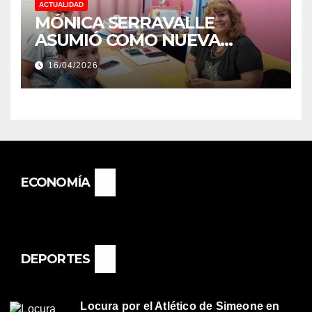
ACTUALIDAD
MÓNICA SERRAVALLE
ASUMIÓ COMO NUEVA
DIRECTORA DEL E.E.S. N° 82
16/04/2026
«RENÉ FAVALORO» DE
BASAIL.
ECONOMÍA
DEPORTES
Locura por el Atlético de Simeone en