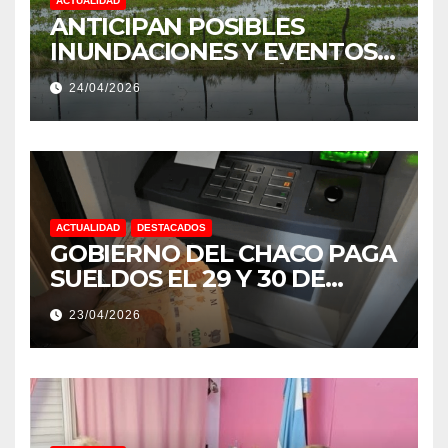
ACTUALIDAD
ANTICIPAN POSIBLES
INUNDACIONES Y EVENTOS
EXTREMOS: “PODRÍA SER UN
24/04/2026
NIÑO MUY IMPORTANTE”
ACTUALIDAD
DESTACADOS
GOBIERNO DEL CHACO PAGA
SUELDOS EL 29 Y 30 DE
ABRIL, CON EL 2% DE
23/04/2026
AUMENTO