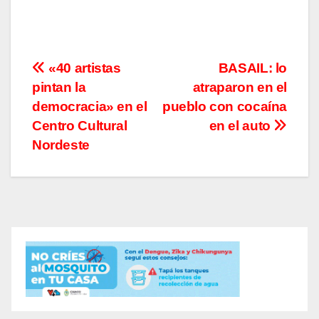
Navegación
«40 artistas
BASAIL: lo
pintan la
atraparon en el
de
democracia» en el
pueblo con cocaína
entradas
Centro Cultural
en el auto
Nordeste