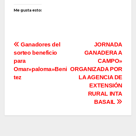
Me gusta esto:
Navegación
Ganadores del
JORNADA
sorteo beneficio
GANADERA A
de
para
CAMPO»
entradas
Omar»paloma»Beni
ORGANIZADA POR
tez
LA AGENCIA DE
EXTENSIÓN
RURAL INTA
BASAIL