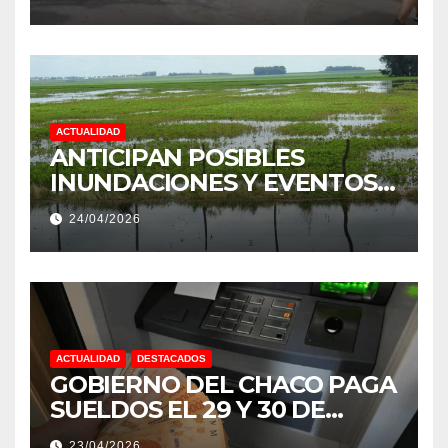
PRODUCCIÓN DE LA
PROVINCIA DEL CHACO
ACTUALIDAD
ANTICIPAN POSIBLES
INUNDACIONES Y EVENTOS
EXTREMOS: “PODRÍA SER UN
24/04/2026
NIÑO MUY IMPORTANTE”
ACTUALIDAD
DESTACADOS
GOBIERNO DEL CHACO PAGA
SUELDOS EL 29 Y 30 DE
ABRIL, CON EL 2% DE
23/04/2026