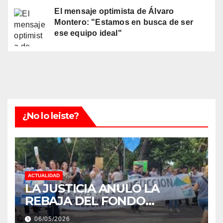
El mensaje optimista de Álvaro
Montero: "Estamos en busca de ser
ese equipo ideal"
¿No lo leiste?
ACTUALIDAD
LA JUSTICIA ANULÓ LA
REBAJA DEL FONDO
ESTÍMULO A EMPLEADOS DE
06/05/2026