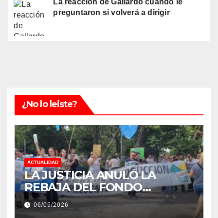
La reacción de Gallardo cuando le
preguntaron si volverá a dirigir
¿No lo leiste?
ACTUALIDAD
LA JUSTICIA ANULÓ LA
REBAJA DEL FONDO
ESTÍMULO A EMPLEADOS DE
06/05/2026
PRODUCCIÓN DE LA