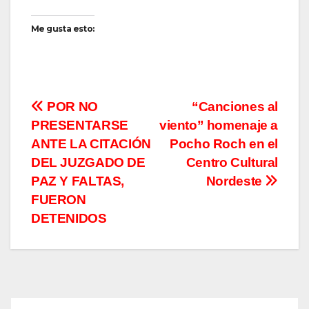
Me gusta esto:
Navegación
POR NO
“Canciones al
PRESENTARSE
viento” homenaje a
de
ANTE LA CITACIÓN
Pocho Roch en el
entradas
DEL JUZGADO DE
Centro Cultural
PAZ Y FALTAS,
Nordeste
FUERON
DETENIDOS