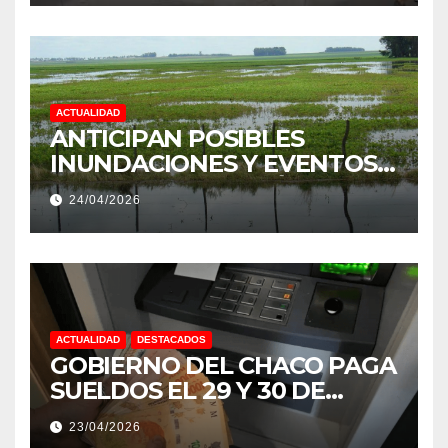
PROVINCIA DEL CHACO
ACTUALIDAD
ANTICIPAN POSIBLES
INUNDACIONES Y EVENTOS
EXTREMOS: “PODRÍA SER UN
24/04/2026
NIÑO MUY IMPORTANTE”
ACTUALIDAD
DESTACADOS
GOBIERNO DEL CHACO PAGA
SUELDOS EL 29 Y 30 DE
ABRIL, CON EL 2% DE
23/04/2026
AUMENTO