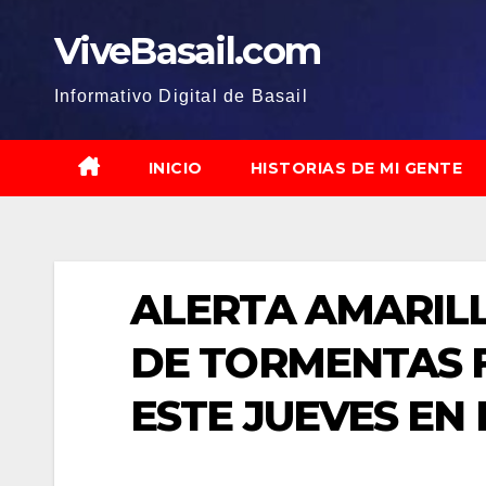
Saltar
ViveBasail.com
al
contenido
Informativo Digital de Basail
INICIO
HISTORIAS DE MI GENTE
ALERTA AMARIL
DE TORMENTAS 
ESTE JUEVES EN 