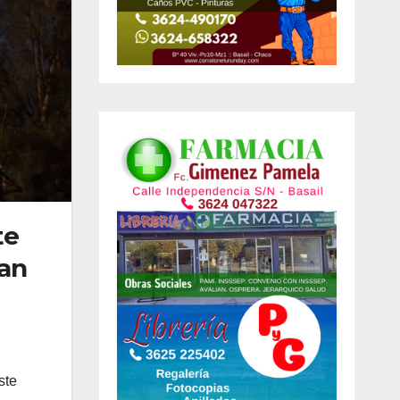
te
ían
ste