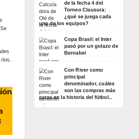
de la fecha 4 del
Torneo Clausura:
¿qué se juega cada
e
uno de los equipos?
 Se
Copa Brasil: el Inter
pasó por un golazo de
dades
Bernabei
ríos,
Con River como
principal
denominador, cuáles
ción
son las compras más
caras en la historia del fútbol...
a
: