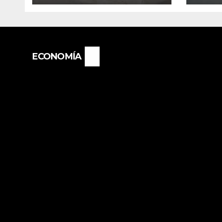
PRODUCCIÓN DE LA
EXT
PROVINCIA DEL
“PO
CHACO
NIÑ
IMP
ECONOMÍA