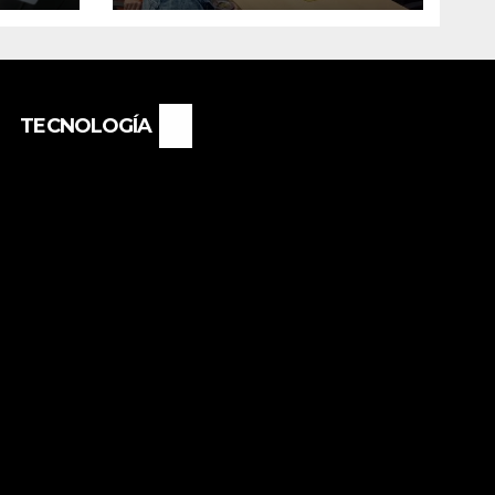
O
DEL E.E.S. N° 82
«RENÉ FAVALORO»
DE BASAIL.
TECNOLOGÍA