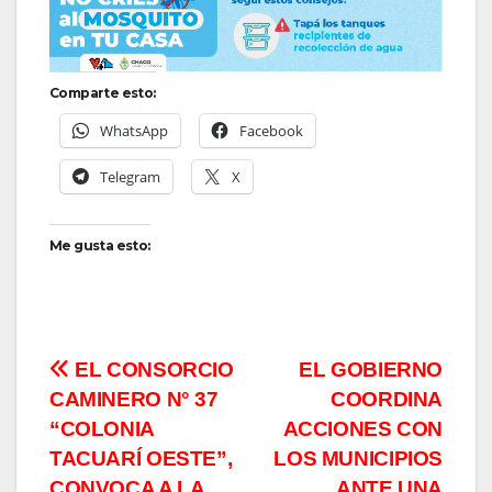
Comparte esto:
WhatsApp
Facebook
Telegram
X
Me gusta esto:
Navegación
EL CONSORCIO
EL GOBIERNO
CAMINERO N° 37
COORDINA
de
“COLONIA
ACCIONES CON
entradas
TACUARÍ OESTE”,
LOS MUNICIPIOS
CONVOCA A LA
ANTE UNA