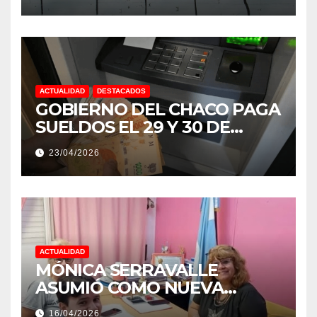
NIÑO MUY IMPORTANTE”
ACTUALIDAD
DESTACADOS
GOBIERNO DEL CHACO PAGA
SUELDOS EL 29 Y 30 DE
ABRIL, CON EL 2% DE
23/04/2026
AUMENTO
ACTUALIDAD
MÓNICA SERRAVALLE
ASUMIÓ COMO NUEVA
DIRECTORA DEL E.E.S. N° 82
16/04/2026