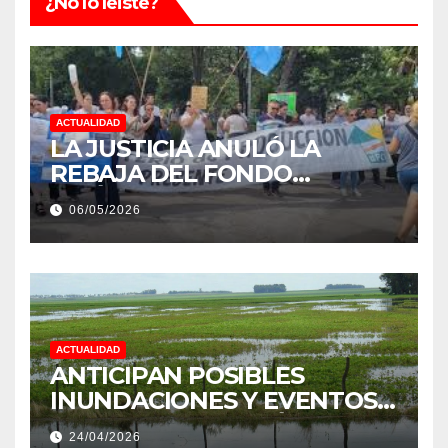
¿No lo leiste?
ACTUALIDAD
LA JUSTICIA ANULÓ LA
REBAJA DEL FONDO
ESTÍMULO A EMPLEADOS DE
06/05/2026
PRODUCCIÓN DE LA
PROVINCIA DEL CHACO
ACTUALIDAD
ANTICIPAN POSIBLES
INUNDACIONES Y EVENTOS
EXTREMOS: “PODRÍA SER UN
24/04/2026