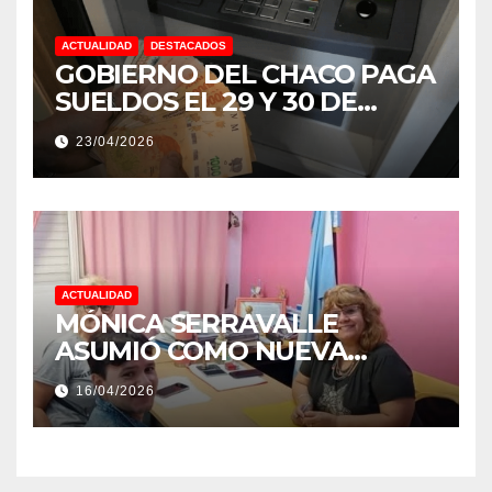
ACTUALIDAD
DESTACADOS
GOBIERNO DEL CHACO PAGA
SUELDOS EL 29 Y 30 DE
ABRIL, CON EL 2% DE
23/04/2026
AUMENTO
ACTUALIDAD
MÓNICA SERRAVALLE
ASUMIÓ COMO NUEVA
DIRECTORA DEL E.E.S. N° 82
16/04/2026
«RENÉ FAVALORO» DE
BASAIL.