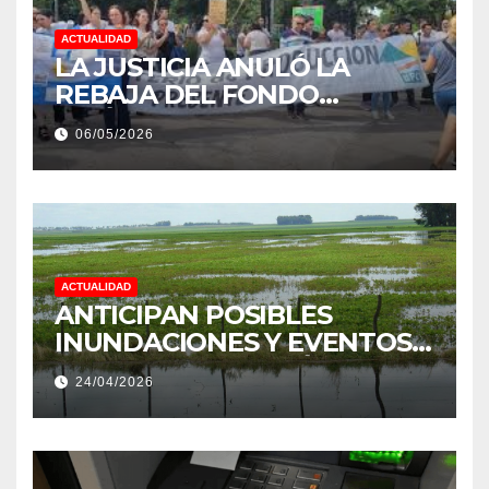
ACTUALIDAD
LA JUSTICIA ANULÓ LA
REBAJA DEL FONDO
ESTÍMULO A EMPLEADOS DE
06/05/2026
PRODUCCIÓN DE LA
PROVINCIA DEL CHACO
ACTUALIDAD
ANTICIPAN POSIBLES
INUNDACIONES Y EVENTOS
EXTREMOS: “PODRÍA SER UN
24/04/2026
NIÑO MUY IMPORTANTE”