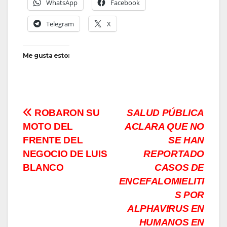
WhatsApp
Facebook
Telegram
X
Me gusta esto:
Navegación
ROBARON SU
SALUD PÚBLICA
MOTO DEL
ACLARA QUE NO
de
FRENTE DEL
SE HAN
entradas
NEGOCIO DE LUIS
REPORTADO
BLANCO
CASOS DE
ENCEFALOMIELITI
S POR
ALPHAVIRUS EN
HUMANOS EN