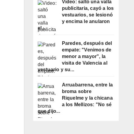
Video: saltó una valla
publicitaria, cayó a los
vestuarios, se lesionó
y encima le anularon
el...
Paredes, después del
empate: "Venimos de
menor a mayor", la
visita de Valencia al
vestuario y su...
Arruabarrena, entre la
broma sobre
Riquelme y la chicana
a los Mellizos: "No sé
que dijo...