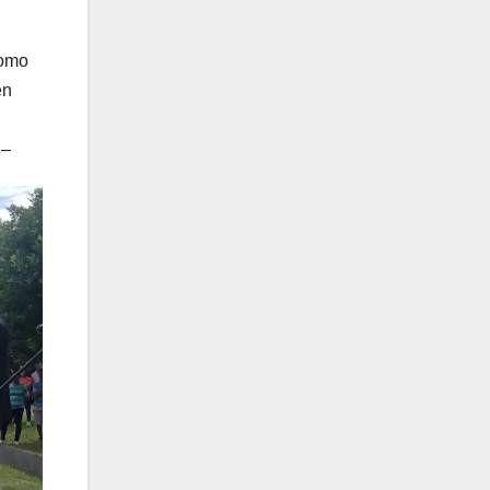
como
ién
.–