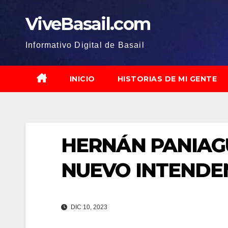
Saltar
ViveBasail.com
al
contenido
Informativo Digital de Basail
INICIO
HISTORIAS DE MI GENTE
HERNÁN PANIAG
NUEVO INTENDEN
DIC 10, 2023