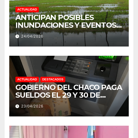
ACTUALIDAD
ANTICIPAN POSIBLES
INUNDACIONES Y EVENTOS
EXTREMOS: “PODRÍA SER UN
24/04/2026
NIÑO MUY IMPORTANTE”
ACTUALIDAD
DESTACADOS
GOBIERNO DEL CHACO PAGA
SUELDOS EL 29 Y 30 DE
ABRIL, CON EL 2% DE
23/04/2026
AUMENTO