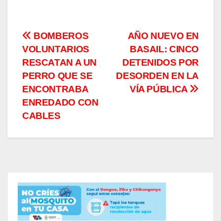
Navegación
BOMBEROS
AÑO NUEVO EN
VOLUNTARIOS
BASAIL: CINCO
de
RESCATAN A UN
DETENIDOS POR
entradas
PERRO QUE SE
DESORDEN EN LA
ENCONTRABA
VÍA PÚBLICA
ENREDADO CON
CABLES