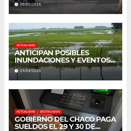
ESTÍMULO A EMPLEADOS DE
06/05/2026
PRODUCCIÓN DE LA
PROVINCIA DEL CHACO
ACTUALIDAD
ANTICIPAN POSIBLES
INUNDACIONES Y EVENTOS
EXTREMOS: “PODRÍA SER UN
24/04/2026
NIÑO MUY IMPORTANTE”
ACTUALIDAD
DESTACADOS
GOBIERNO DEL CHACO PAGA
SUELDOS EL 29 Y 30 DE