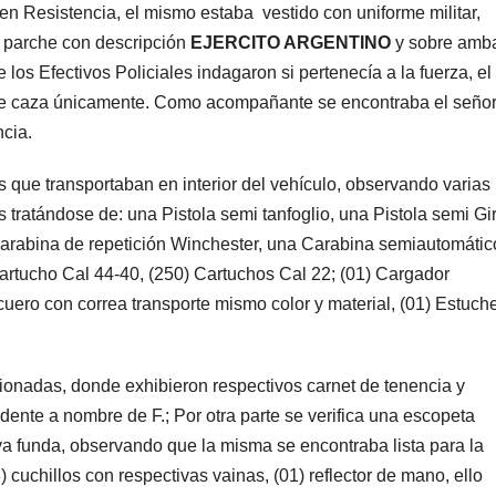
en Resistencia, el mismo estaba vestido con uniforme militar,
o parche con descripción
EJERCITO ARGENTINO
y sobre amb
e los Efectivos Policiales indagaron si pertenecía a la fuerza, el
 de caza únicamente. Como acompañante se encontraba el señor
ncia.
s que transportaban en interior del vehículo, observando varias
 tratándose de: una Pistola semi tanfoglio, una Pistola semi Gi
rabina de repetición Winchester, una Carabina semiautomátic
Cartucho Cal 44-40, (250) Cartuchos Cal 22; (01) Cargador
uero con correa transporte mismo color y material, (01) Estuch
ionadas, donde exhibieron respectivos carnet de tenencia y
dente a nombre de F.; Por otra parte se verifica una escopeta
va funda, observando que la misma se encontraba lista para la
) cuchillos con respectivas vainas, (01) reflector de mano, ello