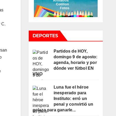
as
 C.
DEPORTES
rsan
Partidos de HOY,
domingo 9 de agosto:
o
agenda, horario y por
dónde ver fútbol EN
e
VIVO
Luna fue el héroe
inesperado para
Instituto: erró un
penal y convirtió un
golazo para ganarle...