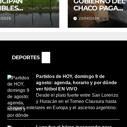
ICIPAN
GOBIERNO DEL
IBLES
CHACO PAGA
NDACIONES Y
SUELDOS EL 29 
4/2026
23/04/2026
NTOS
DE ABRIL, CON 
REMOS:
2% DE AUMENT
DRÍA SER UN
O MUY
ORTANTE”
DEPORTES
Partidos de HOY, domingo 9 de
agosto: agenda, horario y por dónde
ver fútbol EN VIVO
Desde el plato fuerte entre San Lorenzo
y Huracán en el Torneo Clausura hasta
choques estelares en Europa y el ascenso argentino.