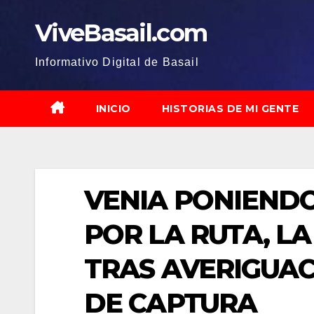
Saltar
ViveBasail.com
al
contenido
Informativo Digital de Basail
INICIO
HISTORIAS DE MI GENTE
VENIA PONIENDO
POR LA RUTA, L
TRAS AVERIGUAC
DE CAPTURA