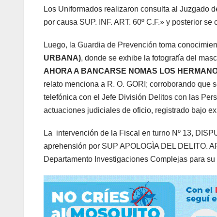
Los Uniformados realizaron consulta al Juzgado de
por causa SUP. INF. ART. 60º C.F.» y posterior se c
Luego, la Guardia de Prevención toma conocimien
URBANA)
, donde se exhibe la fotografía del mas
AHORA A BANCARSE NOMAS LOS HERMAN
relato menciona a R. O. GORI; corroborando que s
telefónica con el Jefe División Delitos con las Pe
actuaciones judiciales de oficio, registrado bajo e
La intervención de la Fiscal en turno Nº 13, DISP
aprehensión por SUP APOLOGÌA DEL DELITO. ART. 2
Departamento Investigaciones Complejas para su