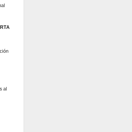
nal
ERTA
ción
s al