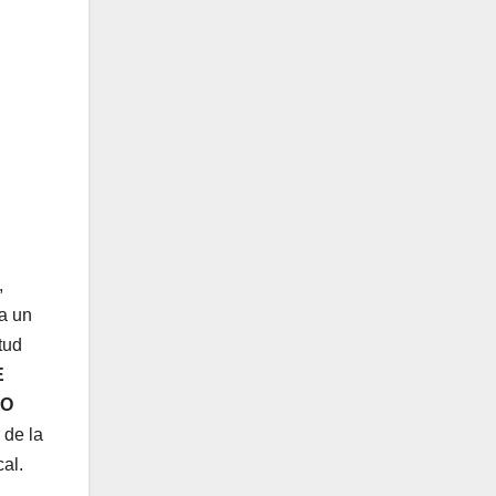
,
a un
tud
E
MO
 de la
al.