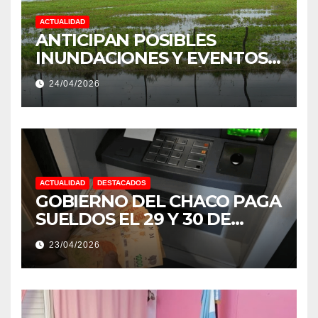
ACTUALIDAD
ANTICIPAN POSIBLES
INUNDACIONES Y EVENTOS
EXTREMOS: “PODRÍA SER UN
24/04/2026
NIÑO MUY IMPORTANTE”
ACTUALIDAD
DESTACADOS
GOBIERNO DEL CHACO PAGA
SUELDOS EL 29 Y 30 DE
ABRIL, CON EL 2% DE
23/04/2026
AUMENTO