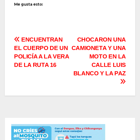
Me gusta esto:
Navegación
ENCUENTRAN
CHOCARON UNA
EL CUERPO DE UN
CAMIONETA Y UNA
de
POLICÍA A LA VERA
MOTO EN LA
entradas
DE LA RUTA 16
CALLE LUIS
BLANCO Y LA PAZ