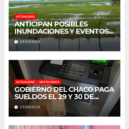
ACTUALIDAD
ANTICIPAN POSIBLES
INUNDACIONES Y EVENTOS
EXTREMOS: “PODRÍA SER UN
24/04/2026
NIÑO MUY IMPORTANTE”
ACTUALIDAD
DESTACADOS
GOBIERNO DEL CHACO PAGA
SUELDOS EL 29 Y 30 DE
ABRIL, CON EL 2% DE
23/04/2026
AUMENTO