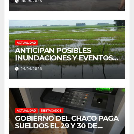
06/05/2026
PRODUCCIÓN DE LA
PROVINCIA DEL CHACO
ACTUALIDAD
ANTICIPAN POSIBLES
INUNDACIONES Y EVENTOS
EXTREMOS: “PODRÍA SER UN
24/04/2026
NIÑO MUY IMPORTANTE”
ACTUALIDAD
DESTACADOS
GOBIERNO DEL CHACO PAGA
SUELDOS EL 29 Y 30 DE
ABRIL, CON EL 2% DE