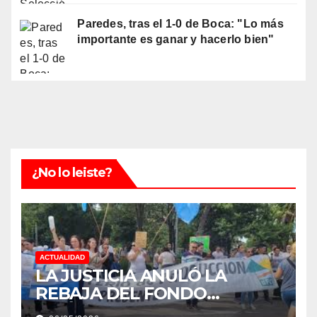
Paredes, tras el 1-0 de Boca: "Lo más
importante es ganar y hacerlo bien"
¿No lo leiste?
ACTUALIDAD
LA JUSTICIA ANULÓ LA
REBAJA DEL FONDO
ESTÍMULO A EMPLEADOS DE