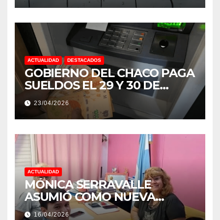
ACTUALIDAD
DESTACADOS
GOBIERNO DEL CHACO PAGA
SUELDOS EL 29 Y 30 DE
ABRIL, CON EL 2% DE
23/04/2026
AUMENTO
ACTUALIDAD
MÓNICA SERRAVALLE
ASUMIÓ COMO NUEVA
DIRECTORA DEL E.E.S. N° 82
16/04/2026