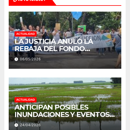
ACTUALIDAD
LA JUSTICIA ANULÓ LA
REBAJA DEL FONDO
ESTÍMULO A EMPLEADOS DE
06/05/2026
PRODUCCIÓN DE LA
PROVINCIA DEL CHACO
ACTUALIDAD
ANTICIPAN POSIBLES
INUNDACIONES Y EVENTOS
EXTREMOS: “PODRÍA SER UN
24/04/2026
NIÑO MUY IMPORTANTE”