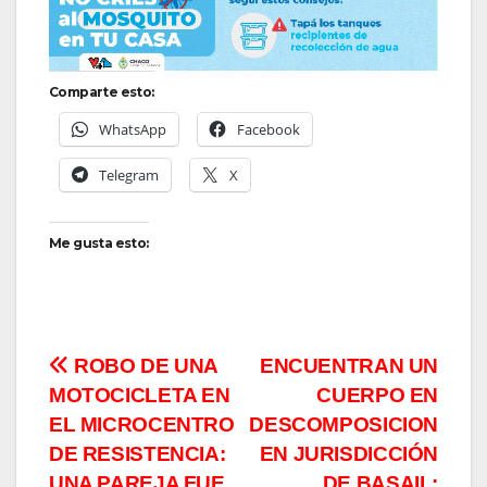
Comparte esto:
WhatsApp
Facebook
Telegram
X
Me gusta esto:
Navegación
ROBO DE UNA
ENCUENTRAN UN
MOTOCICLETA EN
CUERPO EN
de
EL MICROCENTRO
DESCOMPOSICION
entradas
DE RESISTENCIA:
EN JURISDICCIÓN
UNA PAREJA FUE
DE BASAIL: