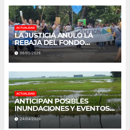
ACTUALIDAD
LA JUSTICIA ANULÓ LA
REBAJA DEL FONDO
ESTÍMULO A EMPLEADOS DE
06/05/2026
PRODUCCIÓN DE LA
PROVINCIA DEL CHACO
ACTUALIDAD
ANTICIPAN POSIBLES
INUNDACIONES Y EVENTOS
EXTREMOS: “PODRÍA SER UN
24/04/2026
NIÑO MUY IMPORTANTE”