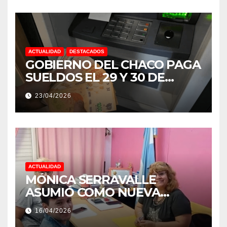
ACTUALIDAD
DESTACADOS
GOBIERNO DEL CHACO PAGA
SUELDOS EL 29 Y 30 DE
ABRIL, CON EL 2% DE
23/04/2026
AUMENTO
ACTUALIDAD
MÓNICA SERRAVALLE
ASUMIÓ COMO NUEVA
DIRECTORA DEL E.E.S. N° 82
16/04/2026
«RENÉ FAVALORO» DE