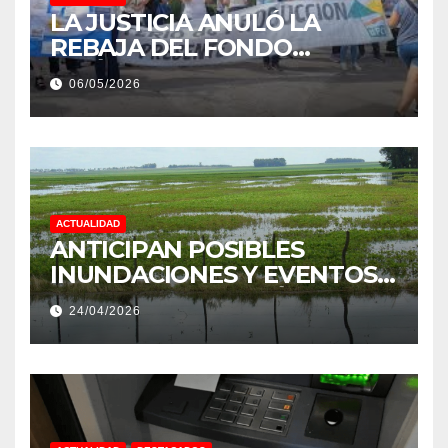
LA JUSTICIA ANULÓ LA
REBAJA DEL FONDO
ESTÍMULO A EMPLEADOS DE
06/05/2026
PRODUCCIÓN DE LA
PROVINCIA DEL CHACO
ACTUALIDAD
ANTICIPAN POSIBLES
INUNDACIONES Y EVENTOS
EXTREMOS: “PODRÍA SER UN
24/04/2026
NIÑO MUY IMPORTANTE”