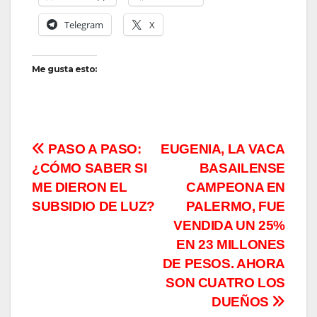
Telegram
X
Me gusta esto:
Navegación
PASO A PASO:
EUGENIA, LA VACA
¿CÓMO SABER SI
BASAILENSE
de
ME DIERON EL
CAMPEONA EN
entradas
SUBSIDIO DE LUZ?
PALERMO, FUE
VENDIDA UN 25%
EN 23 MILLONES
DE PESOS. AHORA
SON CUATRO LOS
DUEÑOS